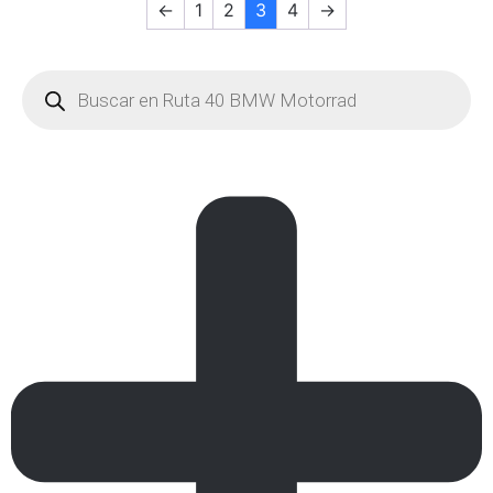
←
1
2
3
4
→