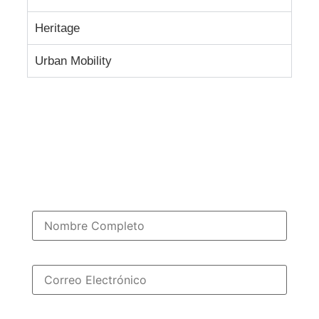
Heritage
Urban Mobility
¡BIENVENIDO!
Solicita una cotización
Realiza el formulario:
Nombre
Correo Electrónico
Número Telefónico