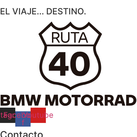
EL
VIAJE...
DESTINO.
stagram
Facebook-
Youtube
f
Contacto