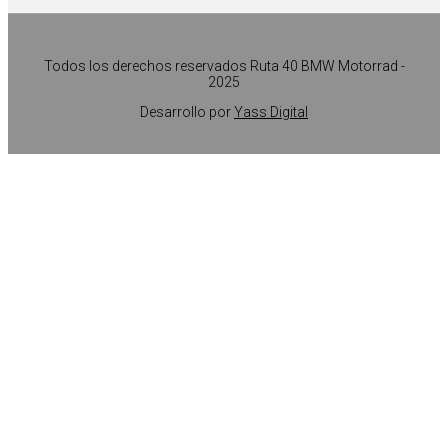
Todos los derechos reservados Ruta 40 BMW Motorrad -
2025
Desarrollo por
Yass Digital