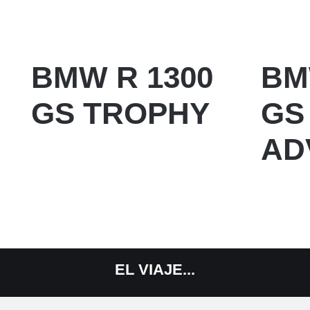
BMW R 1300
BM
GS TROPHY
GS
AD
EL
VIAJE...