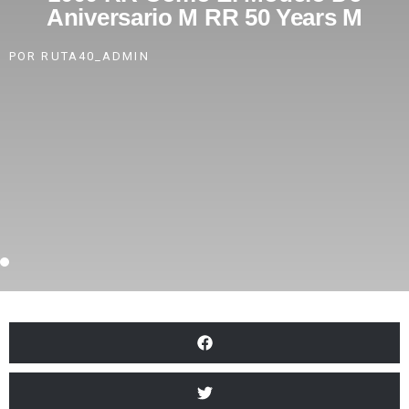
Aniversario M RR 50 Years M
POR
RUTA40_ADMIN