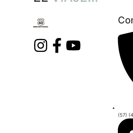
Co
(57) (