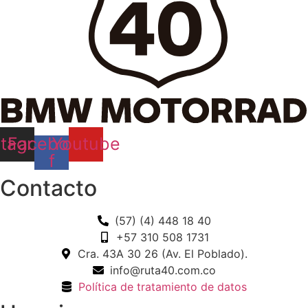
stagram
Facebook-
Youtube
f
Contacto
(57) (4) 448 18 40
+57 310 508 1731
Cra. 43A 30 26 (Av. El Poblado).
info@ruta40.com.co
Política de tratamiento de datos